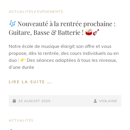
CAT
ACTUALITÉS
/
EVÉNEMENTS
LINKS
Nouveauté à la rentrée prochaine :
Guitare, Basse & Batterie !
Notre école de musique élargit son offre et vous
propose, dès la rentrée, des cours individuels ou en
duo :
Des séances adaptées à tous les niveaux,
d’une durée
LIRE LA SUITE ….
NOUVEAUTÉ
À
POSTED-
LA
BY
BYLINE
25 AUGUST 2025
VIOLAINE
RENTRÉE
ON
LINE
PROCHAINE
:
CAT
ACTUALITÉS
GUITARE,
LINKS