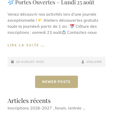
Portes Ouvertes – Lundi 25 août
BASSE
&
BATTERIE
Venez découvrir nos activités lors d’une journée
!
exceptionnelle !
Ateliers découvertes gratuits
toute la journéeÀ partir de 1 an :
Clôture des
inscriptions : samedi 23 août
Contactez-nous
LIRE LA SUITE ….
PORTES
OUVERTES
POSTED-
–
BY
BYLINE
18 AUGUST 2025
VIOLAINE
LUNDI
ON
LINE
25
Posts
AOÛT
NEWER POSTS
navigation
Articles récents
Inscriptions 2026-2027 , forum, rentrée …