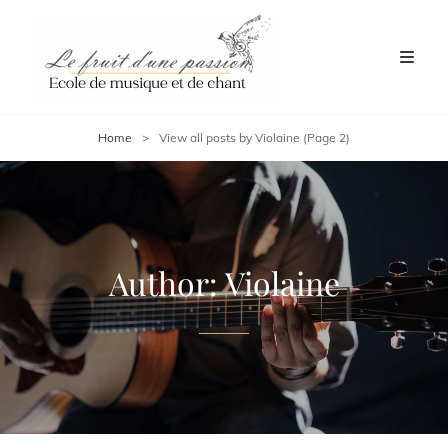
Home
>
View all posts by
Violaine
(Page 2)
Author:
Violaine